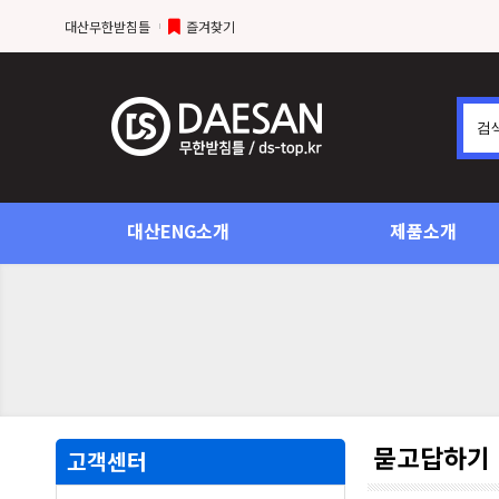
대산무한받침틀
즐겨찾기
대산ENG소개
제품소개
묻고답하기
고객센터