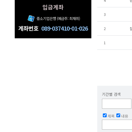
4
입금계좌
3
중소기업은행 (예금주: 최재휘)
계좌번호
089-037410-01-026
2
질
1
기간별 검색
제목
내용