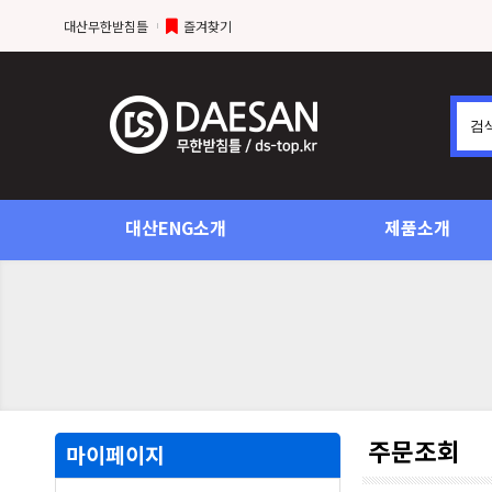
대산무한받침틀
즐겨찾기
대산ENG소개
제품소개
주문조회
마이페이지