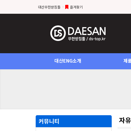
대산무한받침틀
즐겨찾기
대산ENG소개
제
자
커뮤니티